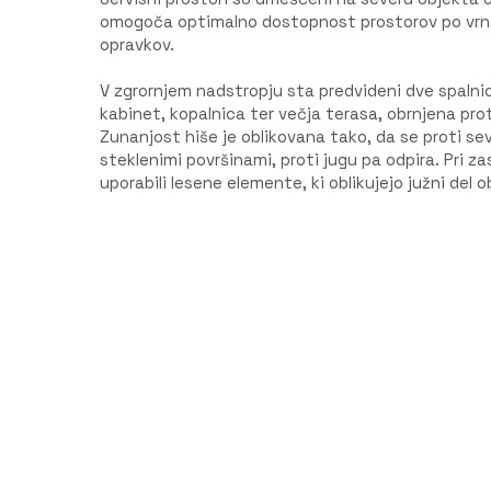
omogoča optimalno dostopnost prostorov po vrni
opravkov.
V zgrornjem nadstropju sta predvideni dve spalnici
kabinet, kopalnica ter večja terasa, obrnjena prot
Zunanjost hiše je oblikovana tako, da se proti sev
steklenimi površinami, proti jugu pa odpira. Pri 
uporabili lesene elemente, ki oblikujejo južni del 