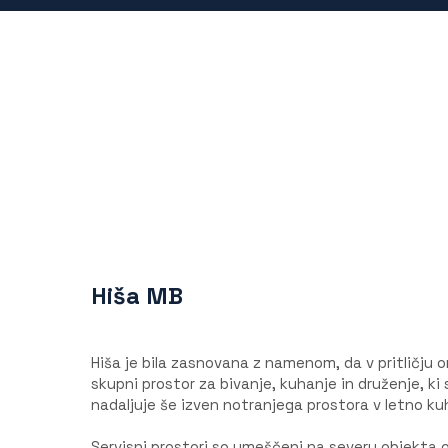
Hiša MB
Hiša je bila zasnovana z namenom, da v pritličju o
skupni prostor za bivanje, kuhanje in druženje, k
nadaljuje še izven notranjega prostora v letno kuh
Servisni prostori so umeščeni na severu objekta 