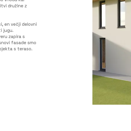
tvi družine z
, en večji delovni
i jugu.
eru zapira s
zasnovi fasade smo
objekta s teraso.