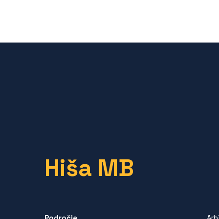
Hiša MB
Področje
Arh