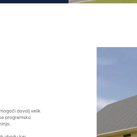
mogoči dovolj velik
i se programsko
injo.
ob vhodu kar