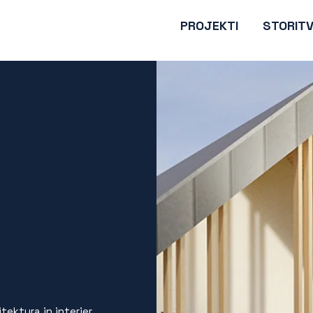
PROJEKTI
STORIT
itektura in interier