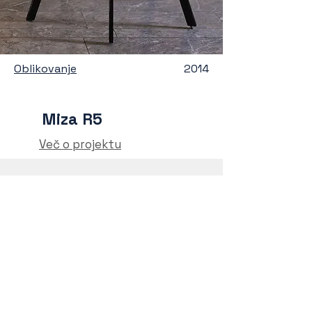
Oblikovanje
2014
Miza R5
Več o projektu
ROPOT GROUP USTVARJA
Kreativne rešitve na
področju arhitekture,
prostorov in izdelkov,
ki so pisani na kožo
posamezniku in