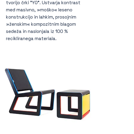
tvorijo črki "YO". Ustvarja kontrast
med masivno, »moško« leseno
konstrukcijo in lahkim, prosojnim
»ženskim« kompozitnim blagom
sedeža in naslonjala iz 100 %
recikliranega materiala.