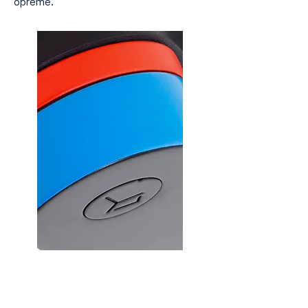
opreme.
Lahka konstrukcija omogoča
enostavno mobilnost ter vznemirljivo